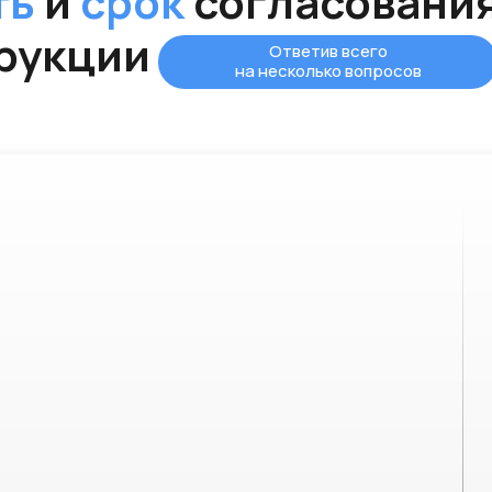
ть
и
срок
согласовани
рукции
Ответив всего
на несколько вопросов