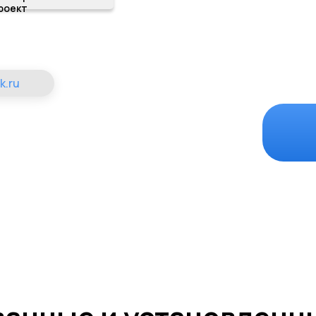
роект
k.ru