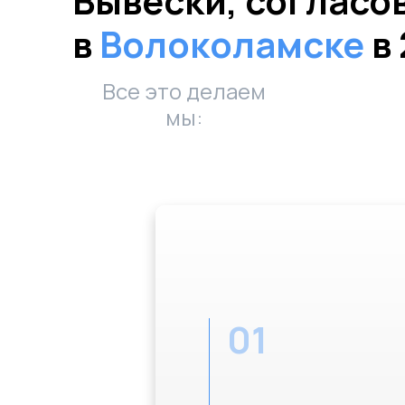
Вывески, согласо
в
Волоколамске
в 
Все это делаем
мы:
01