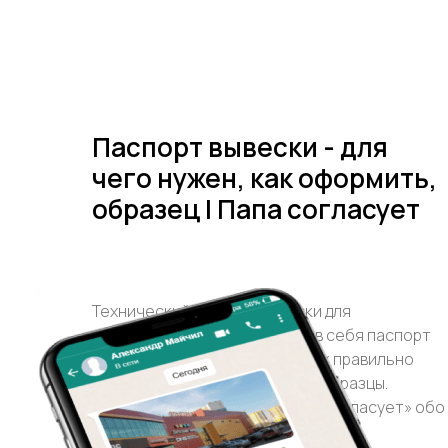
Паспорт вывески - для
чего нужен, как оформить,
образец | Папа согласует
Технический паспорт вывески для
согласования. Что включает в себя паспорт
вывески, для чего он нужен, как правильно
оформить и где согласовать, образцы.
Специалисты компании «Папа согласует» обо
всех тонкостях документа.