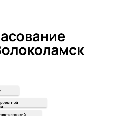
ласование
 Волоколамск
е
проектной
ии
лектрический