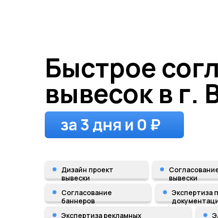
Быстрое сог
вывесок в г.
за 3 дня и 0 ₽
Дизайн проект
Согласовани
вывески
вывески
Согласование
Экспертиза 
баннеров
документац
Экспертиза рекламных
Э