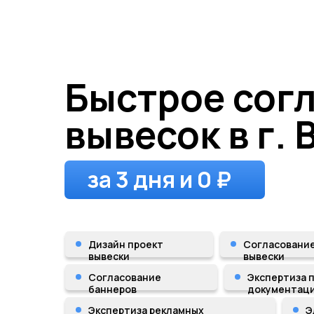
Быстрое сог
вывесок в г.
за 3 дня и 0 ₽
Дизайн проект
Согласовани
вывески
вывески
Согласование
Экспертиза 
баннеров
документац
Экспертиза рекламных
Э