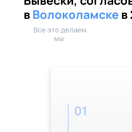
Вывески, согласо
в
Волоколамске
в 
Все это делаем
мы:
01