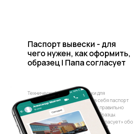
Паспорт вывески - для
чего нужен, как оформить,
образец | Папа согласует
Технический паспорт вывески для
согласования. Что включает в себя паспорт
вывески, для чего он нужен, как правильно
оформить и где согласовать, образцы.
Специалисты компании «Папа согласует» обо
всех тонкостях документа.