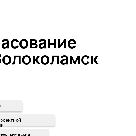
ласование
 Волоколамск
е
проектной
ии
лектрический