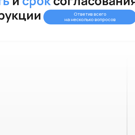
ть
и
срок
согласовани
рукции
Ответив всего
на несколько вопросов