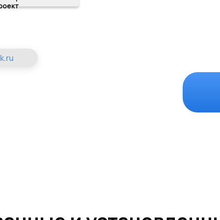
роект
k.ru