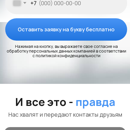
процесса.
Заказать
Скачать
тех.проект
Maunder
20.000Р
Волоколанск
Октябрьская площадь, 10
Разработка электропроекта и технического