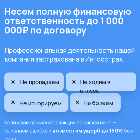
Примеры
документации для
согласования
SneakerBOX
18.000Р