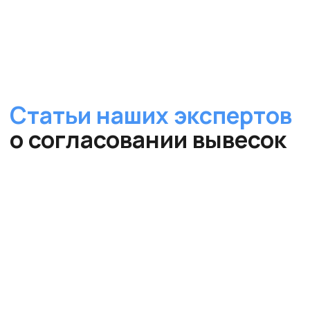
Бесплатное
оценочное
заключение
размещение вывески в
Волоколамске
за
5
минут!