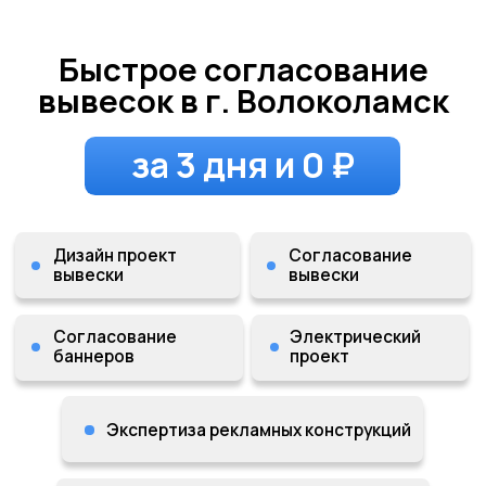
Быстрое согласование
вывесок в г. Волоколамск
за 3 дня и 0 ₽
Дизайн проект
Согласование
вывески
вывески
Согласование
Электрический
баннеров
проект
Экспертиза рекламных конструкций
Экспертиза проектной
документации
Напишите до 21:00 и получите
бесплатную визуализацию