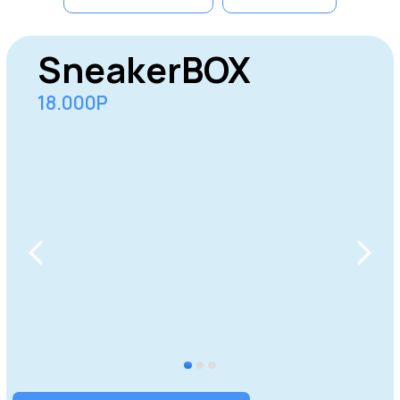
Домодедово
Одинцово
Серпухов
Щёлково
Долгопрудный
Реутов
Пушкино
Жуковский
Мытищи
Королев
Электросталь
Коломна
Раменское
Орехово-
Сергиев
Ногинск
Зуево
Посад