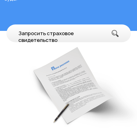
Волоколамск
улица Сергачева, 2А
Процесс согласования вывески "SneakerBOX" в г.
Волоколамск включает в себя следующие этапы:
Разработка дизайна с учетом стандартов
Торгового Центра.
Подача заявок на разрешение и оплата
необходимых сборов.
Взаимодействие с архитектурным отделом для
уточнения деталей.
Получение договора от Торгового Центра.
Установка вывески после получения всех
разрешений.
Заказать
Скачать
тех.проект
Dr Neron