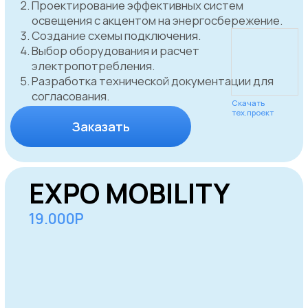
рынке уже более 5 лет
Экспресс-
Экспертное
аппробация
консультирование
Оптимизированный
За счет отлаженной
процесс
логистики и закупки
согласования
материала у
вывесок сокращает
поставщиков
время ожидания и
проверенных
позволяет быстро
временем
запустить ваш бренд в
работу.
Юридическая
Технологический
защита
контроль
Полное соблюдение
Современные
законодательства: мы
технологии для
обеспечиваем вас
мониторинга статуса
юридической защитой
согласования,
на всех этапах
обеспечивая
согласования.
прозрачность и
управление.
Дизайн -
Соблюдаем
проект
сроки
Уникальные концепции
За счет отлаженной
вывесок, созданные
работы в CRM
опытными
системе и
дизайнерами для
регламентирования
максимальной
всех процессов.