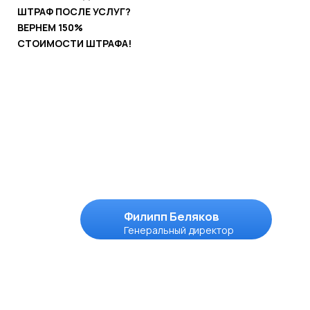
Вывески, согласованные и
установленные
в
Волоколамске
в 2024 году.
Все это делаем мы:
Зарегистрированы на:
Этапы
работы