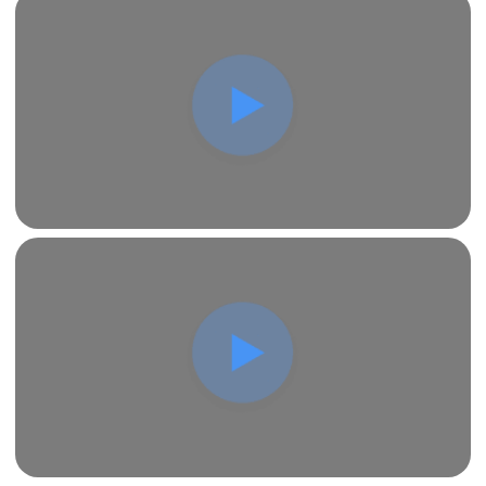
проекта для вывески «Мaunder» включает в себя
следующие этапы:
Анализ требований с учетом требований к
разрешению.
Проектирование эффективных систем
освещения с акцентом на энергосбережение.
Создание схемы подключения.
Выбор оборудования и расчет
электропотребления.
Разработка технической документации для
согласования.
Скачать
тех.проект
Заказать
EXPO MOBILITY
19.000Р