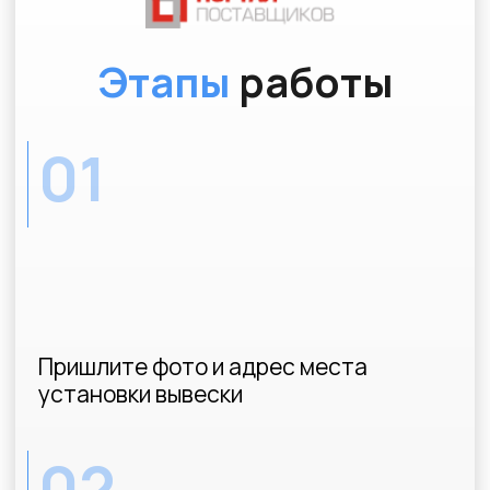
03
Получите документы от
Администрации вашего города
WhatsApp
kp@soglasovanie-vyvesok.ru