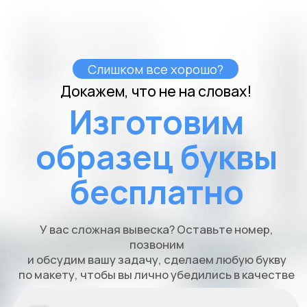
17.000
Волоколамск
проезд Ленина, 19
Разработка электропроекта для вывески «Доктор
Нерон» в г. Волоколамск включает в себя следующие
этапы:
Проанализируйте требования с учетом
соответствующего освещения.
Проектирование энергоэффективной системы
подсветки.
Создание схемы подключения.
Выбор необходимого оборудования и расчет
электропотребления.
Подготовка документации для согласования