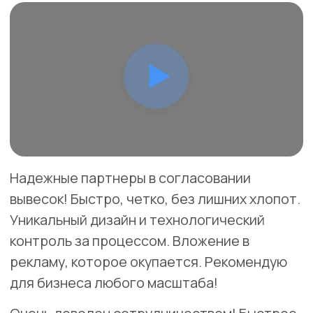
Волоколамск
улица Титова, 25
Разработка дизайн-проекта вывески "EXPO
MOBILITY" включает в себя следующие этапы:
Изучение бренда и целевой аудитории.
Создание эскизов с учетом корпоративного
стиля.
Интеграция лицевой подсветки для выделения
логотипа.
Внесение корректив по требованию заказчика.
Подготовка окончательного проекта для
производства.
Скачать
Заказать
тех.проект
ИНКО-МЕД
17.000Р