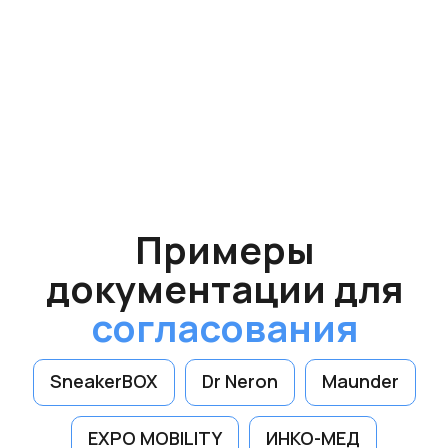
тех.проект
Согласовываем
вывески
во всех
городах
Московской
области
с
2019 года
Подольск
Химки
SneakerBOX
Dr Neron
Maunder
Балашиха
Люберцы
Красногорск
EXPO MOBILITY
ИНКО-МЕД