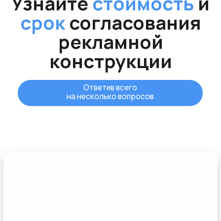
Рассчитаю
стоимость
,
сориентирую по
срокам
согласования
и
покажу
, как будет
выглядеть ваш заказ в
проекте
Филипп Беляков
Генеральный директор