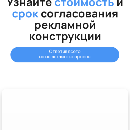
Рассчитаю
стоимость
,
сориентирую по
срокам
согласования
и
покажу
, как будет
выглядеть ваш заказ в
проекте
Филипп Беляков
Генеральный директор