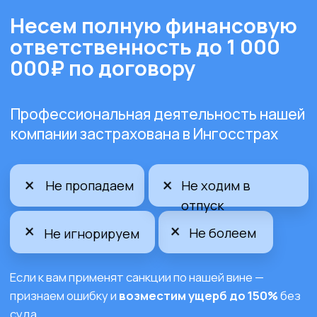
Примеры
документации для
согласования
SneakerBOX
18.000Р