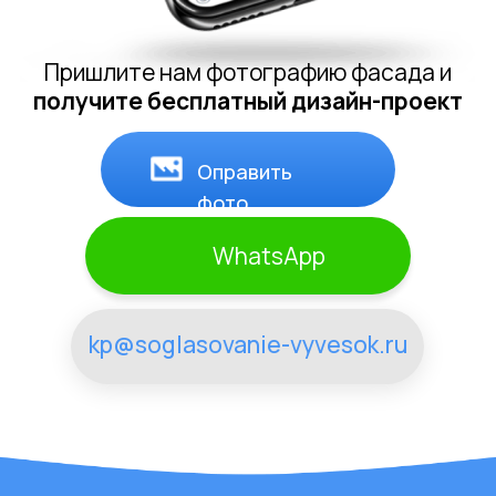
рекламу, которое окупается. Рекомендую
для бизнеса любого масштаба!
Очень доволен сотрудничеством! Быстрое
согласование вывески, креативный дизайн и
профессиональная юридическая
поддержка. Спасибо за качественную
работу, рекомендую всем
предпринимателям!
Процесс согласования вывесок с данной
компанией – наивысшего класса.
Оперативность, профессионализм и
индивидуальный подход. Рекомендую для
успешного выделения вашего бренда в
городском пространстве!