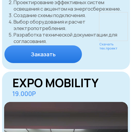
рынке уже более 5 лет
Экспресс-
Экспертное
аппробация
консультирование
Оптимизированный
За счет отлаженной
процесс
логистики и закупки
согласования
материала у
вывесок сокращает
поставщиков
время ожидания и
проверенных
позволяет быстро
временем
запустить ваш бренд в
работу.
Юридическая
Технологический
защита
контроль
Полное соблюдение
Современные
законодательства: мы
технологии для
обеспечиваем вас
мониторинга статуса
юридической защитой
согласования,
на всех этапах
обеспечивая
согласования.
прозрачность и
управление.
Дизайн -
Соблюдаем
проект
сроки
Уникальные концепции
За счет отлаженной
вывесок, созданные
работы в CRM
опытными
системе и
дизайнерами для
регламентирования
максимальной
всех процессов.