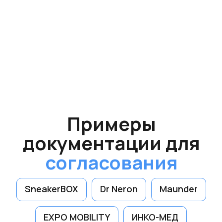
тех.проект
Согласовываем
вывески
во всех
городах
Московской
области
с
2019 года
Подольск
Химки
SneakerBOX
Dr Neron
Maunder
Балашиха
Люберцы
Красногорск
EXPO MOBILITY
ИНКО-МЕД