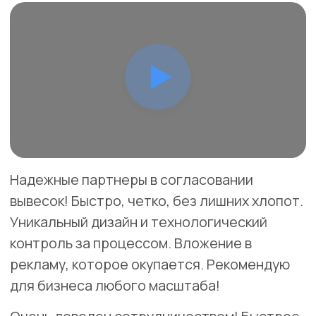
Волоколамск
улица Титова, 25
Разработка дизайн-проекта вывески "EXPO
MOBILITY" включает в себя следующие этапы:
Изучение бренда и целевой аудитории.
Создание эскизов с учетом корпоративного
стиля.
Интеграция лицевой подсветки для выделения
логотипа.
Внесение корректив по требованию заказчика.
Подготовка окончательного проекта для
производства.
Скачать
Заказать
тех.проект
ИНКО-МЕД
17.000Р