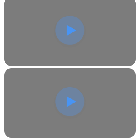
проекта для вывески «Мaunder» включает в себя
следующие этапы:
Анализ требований с учетом требований к
разрешению.
Проектирование эффективных систем
освещения с акцентом на энергосбережение.
Создание схемы подключения.
Выбор оборудования и расчет
электропотребления.
Разработка технической документации для
согласования.
Скачать
тех.проект
Заказать
EXPO MOBILITY
19.000Р