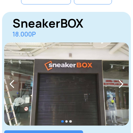
Домодедово
Одинцово
Серпухов
Щёлково
Долгопрудный
Реутов
Пушкино
Жуковский
Мытищи
Королев
Электросталь
Коломна
Раменское
Орехово-
Сергиев
Ногинск
Зуево
Посад