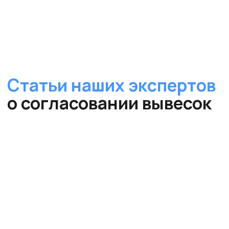
Бесплатное
оценочное
заключение
размещение вывески в
Волоколамске
за
5
минут!