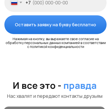
процесса.
Заказать
Скачать
тех.проект
Maunder
20.000Р
Волоколанск
Октябрьская площадь, 10
Разработка электропроекта и технического