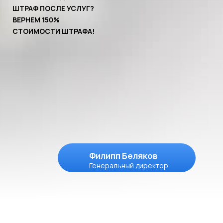
Вывески, согласованные и
установленные
в
Волоколамске
в 2024 году.
Все это делаем мы:
Зарегистрированы на:
Этапы
работы