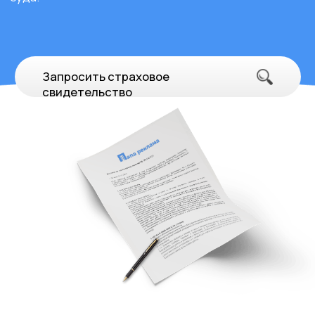
Волоколамск
улица Сергачева, 2А
Процесс согласования вывески "SneakerBOX" в г.
Волоколамск включает в себя следующие этапы:
Разработка дизайна с учетом стандартов
Торгового Центра.
Подача заявок на разрешение и оплата
необходимых сборов.
Взаимодействие с архитектурным отделом для
уточнения деталей.
Получение договора от Торгового Центра.
Установка вывески после получения всех
разрешений.
Заказать
Скачать
тех.проект
Dr Neron