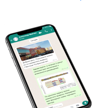
Примеры
документации для
согласования
FASHION
19.000Р