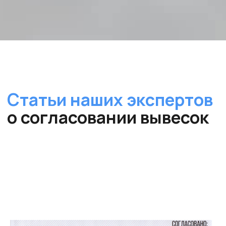
Не пропадаем
Не ходим в
отпуск
Не болеем
Не игнорируем
Если к вам применят санкции по нашей вине —
признаем ошибку и
возместим ущерб до 150%
без
суда.
Запросить страховое
свидетельство