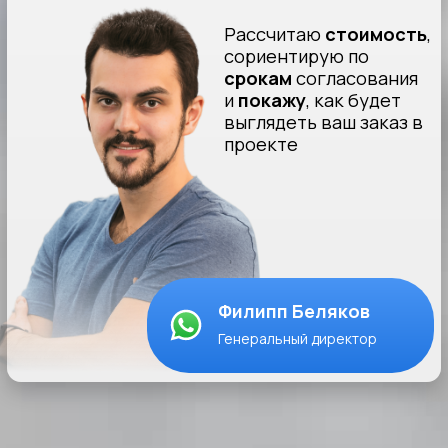
Пришлите нам фотографию фасада и
получите бесплатный дизайн-проект
Оправить
фото
WhatsApp
kp@soglasovanie-vyvesok.ru
Несем полную финансовую
ответственность до 1 000
000₽ по договору
Профессиональная деятельность нашей
компании застрахована в Ингосстрах