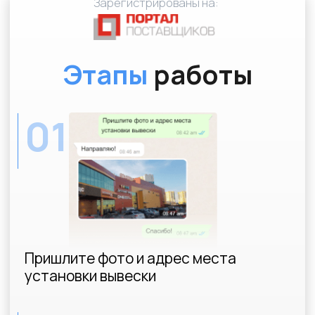
Рассчитаю
стоимость
,
сориентирую по
срокам
согласования