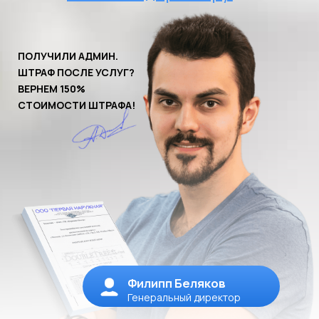
Филипп Беляков
Генеральный директор
Утвержденные
вывески в
Ивантеевке
Все это делаем мы: