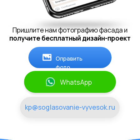
Ивантеевка
Ул.Новая Слобода, 3
Согласование вывески "FASHION" в Ивантеевке
включает в себя следующие этапы:
Разработка дизайна с учетом стандартов
торгового центра;
Подача заявки на получение разрешения с оплатой
необходимых сборов;
Взаимодействие с архитектурным отделом;
Получение согласования от торгового центра;
Установка вывески после получения
официального разрешения.
Заказать
Скачать
тех.проект
ALPE CONSULTING
16.000Р