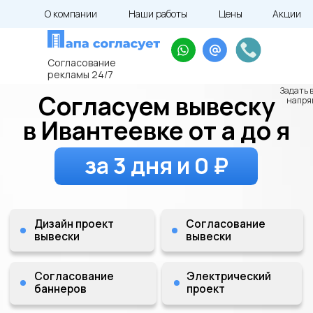
О компании
Наши работы
Цены
Акции
kp@soglasovanie-vyvesok.ru
Калькулятор
Согласование
Согласуем вывеску
рекламы 24/7
в Ивантеевке от а до я
Задать 
напря
за 3 дня и 0 ₽
Дизайн проект
Согласование
вывески
вывески
Согласование
Электрический
баннеров
проект
Экспертиза рекламных конструкций
Экспертиза проектной
документации