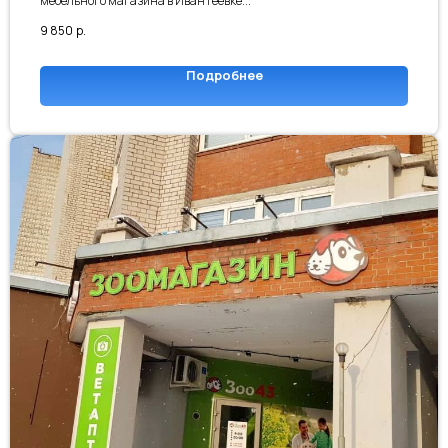
мебельного магазина в Ивантеевке...
9 850
р.
Пришлите фото и адрес места
Подробнее
установки вывески
02
✔ Заключение о возможности
размещения
✔ Пример проектной документации
✔ Расчёт стоимости установки и
изготовления
✔ Сроки согласования и
производства
03