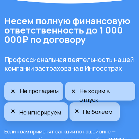
Ивантеевка
Ул. Огорхоз, 4
Разработка электропроекта вывески "ALPE
CONSULTING" в Ивантеевке включает в себя:
Исследование освещенности с учетом
требований и стандартов;
Проектирование эффективной системы
подсветки с фокусом на
энергосбережение;
Создание схемы подключения;
Подбор оборудования с расчетом
электропотребления;
Подготовка документации для
согласования.
Скачать
тех.проект
Заказать