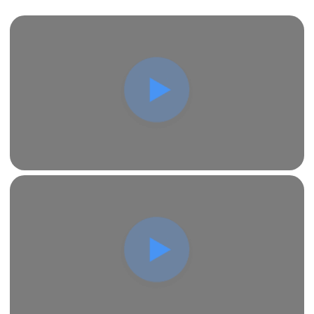
Ивантеевка
Ул. Кирова, 4
Разработка электропроекта для вывески "STREET
WOLF" в г. Ивантеевке включает в себя следующие
этапы:
Оценка освещенности окружающей среды;
Проектирование эффективной системы
лицевой подсветки, с учетом бренда;
Создание схемы электроподключения;
Подбор оборудования с акцентом на
энергоэффективность;
Подготовка технической документации для
производства и процесса согласования.
Скачать
тех.проект
Заказать