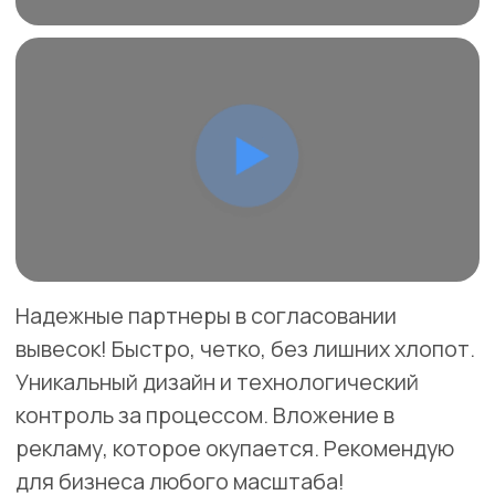
Согласовываем
вывески
во всех
городах
Московской
области
с
2019 года
Подольск
Химки
Балашиха
Люберцы
Красногорск
Домодедово
Одинцово
Серпухов
Щёлково