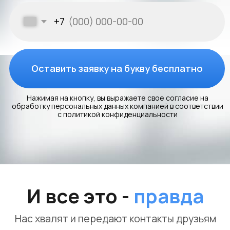
Ивантеевка
Ул.Толмачёва, 80к2
Разработка дизайн-проекта вывески "MODNAYA.YA"
включает в себя следующие этапы:
Анализ бренда и определение целевой
аудитории;
Создание эскизов, с учетом корпоративного
стиля;
Интеграция лицевой подсветки для выделения
логотипа;
Внесение корректив по запросу заказчика;
Подготовка окончательного проекта для
передачи на производство.
Скачать
Заказать
тех.проект
STREET WOLF
18.000Р