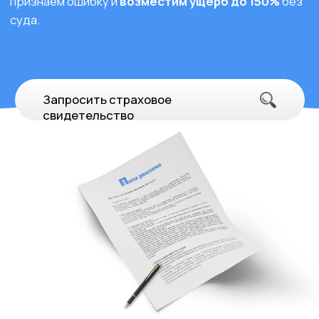
МЕГАПОЛИС
20.000Р
Ивантеевка
Ул.Смурякова, 13
Разработка электропроекта и технического
проекта для "МЕГАПОЛИС" в Ивантеевке включает
в себя следующие этапы:
Исследование требований с учетом
стандартов освещения;