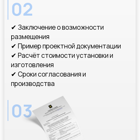
и
покажу
, как будет
выглядеть ваш заказ в
проекте
Филипп Беляков
Генеральный директор
Статьи наших экспертов
о согласовании вывесок