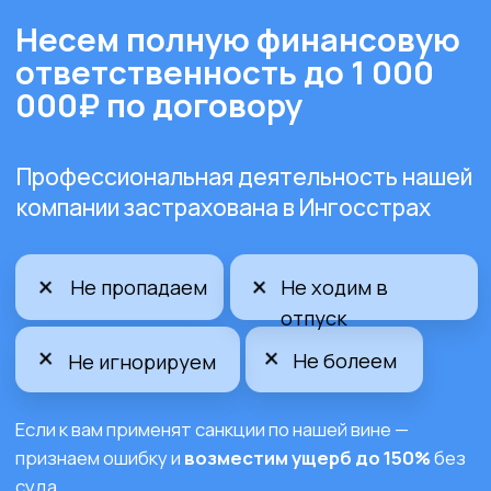
Примеры
документации для
согласования
SneakerBOX
18.000Р