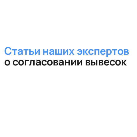
Бесплатное
оценочное
заключение
размещение вывески в
Волоколамске
за
5
минут!