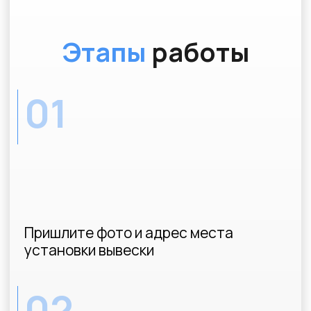
03
Получите документы от
Администрации вашего города
WhatsApp
kp@soglasovanie-vyvesok.ru