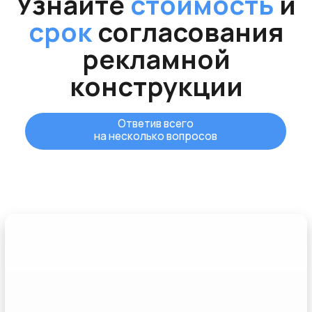
Рассчитаю
стоимость
,
сориентирую по
срокам
согласования
и
покажу
, как будет
выглядеть ваш заказ в
проекте
Филипп Беляков
Генеральный директор