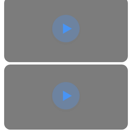
проекта для вывески «Мaunder» включает в себя
следующие этапы:
Анализ требований с учетом требований к
разрешению.
Проектирование эффективных систем
освещения с акцентом на энергосбережение.
Создание схемы подключения.
Выбор оборудования и расчет
электропотребления.
Разработка технической документации для
согласования.
Скачать
тех.проект
Заказать
EXPO MOBILITY
19.000Р