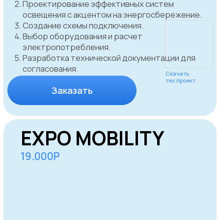
рынке уже более 5 лет
Экспресс-
Экспертное
аппробация
консультирование
Оптимизированный
За счет отлаженной
процесс
логистики и закупки
согласования
материала у
вывесок сокращает
поставщиков
время ожидания и
проверенных
позволяет быстро
временем
запустить ваш бренд в
работу.
Юридическая
Технологический
защита
контроль
Полное соблюдение
Современные
законодательства: мы
технологии для
обеспечиваем вас
мониторинга статуса
юридической защитой
согласования,
на всех этапах
обеспечивая
согласования.
прозрачность и
управление.
Дизайн -
Соблюдаем
проект
сроки
Уникальные концепции
За счет отлаженной
вывесок, созданные
работы в CRM
опытными
системе и
дизайнерами для
регламентирования
максимальной
всех процессов.