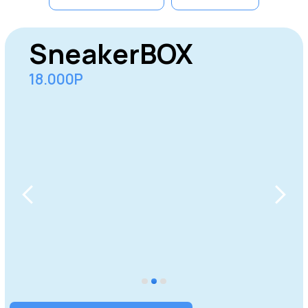
Домодедово
Одинцово
Серпухов
Щёлково
Долгопрудный
Реутов
Пушкино
Жуковский
Мытищи
Королев
Электросталь
Коломна
Раменское
Орехово-
Сергиев
Ногинск
Зуево
Посад