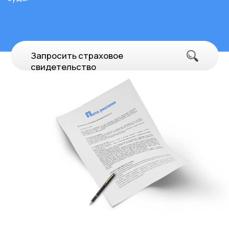
Волоколамск
улица Сергачева, 2А
Процесс согласования вывески "SneakerBOX" в г.
Волоколамск включает в себя следующие этапы:
Разработка дизайна с учетом стандартов
Торгового Центра.
Подача заявок на разрешение и оплата
необходимых сборов.
Взаимодействие с архитектурным отделом для
уточнения деталей.
Получение договора от Торгового Центра.
Установка вывески после получения всех
разрешений.
Заказать
Скачать
тех.проект
Dr Neron