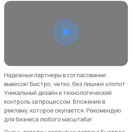
Волоколамск
улица Титова, 25
Разработка дизайн-проекта вывески "EXPO
MOBILITY" включает в себя следующие этапы:
Изучение бренда и целевой аудитории.
Создание эскизов с учетом корпоративного
стиля.
Интеграция лицевой подсветки для выделения
логотипа.
Внесение корректив по требованию заказчика.
Подготовка окончательного проекта для
производства.
Скачать
Заказать
тех.проект
ИНКО-МЕД
17.000Р