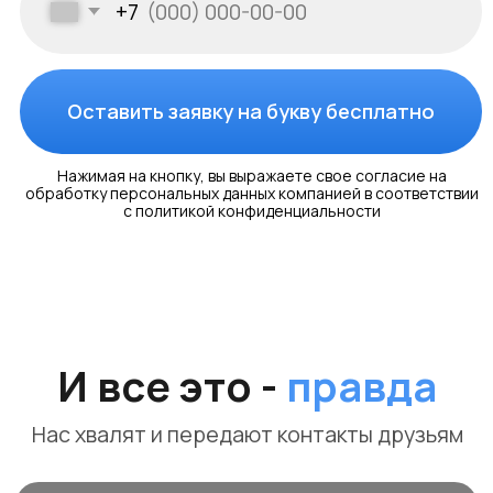
процесса.
Заказать
Скачать
тех.проект
Maunder
20.000Р
Волоколанск
Октябрьская площадь, 10
Разработка электропроекта и технического