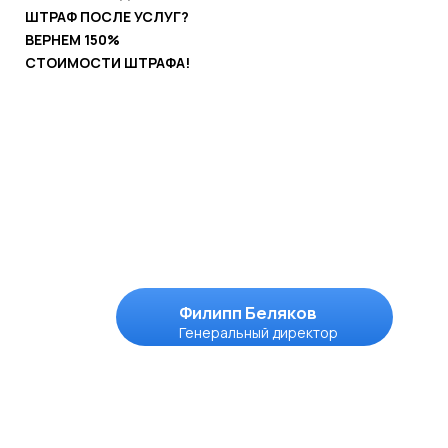
Вывески, согласованные и
установленные
в
Волоколамске
в 2024 году.
Все это делаем мы:
Зарегистрированы на:
Этапы
работы