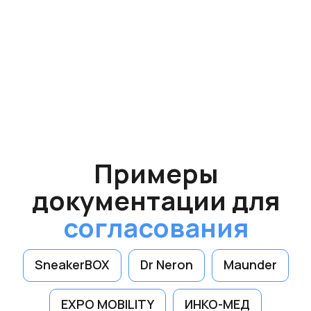
тех.проект
Согласовываем
вывески
во всех
городах
Московской
области
с
2019 года
Подольск
Химки
SneakerBOX
Dr Neron
Maunder
Балашиха
Люберцы
Красногорск
EXPO MOBILITY
ИНКО-МЕД