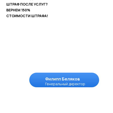
Вывески, согласованные и
установленные
в
Волоколамске
в 2024 году.
Все это делаем мы:
Зарегистрированы на:
Этапы
работы