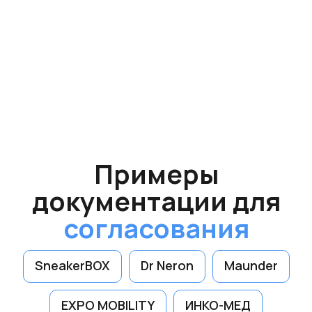
тех.проект
Согласовываем
вывески
во всех
городах
Московской
области
с
2019 года
Подольск
Химки
SneakerBOX
Dr Neron
Maunder
Балашиха
Люберцы
Красногорск
EXPO MOBILITY
ИНКО-МЕД