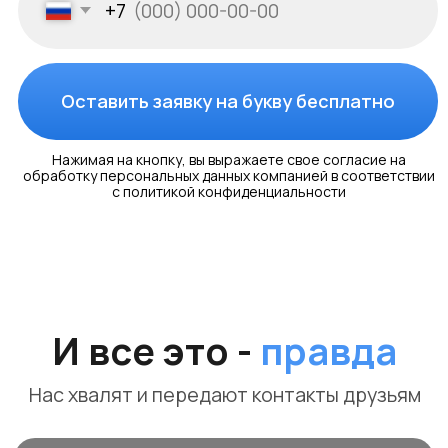
процесса.
Заказать
Скачать
тех.проект
Maunder
20.000Р
Волоколанск
Октябрьская площадь, 10
Разработка электропроекта и технического