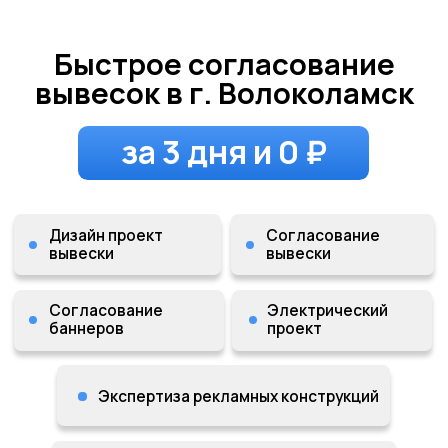
Быстрое согласование
вывесок в г. Волоколамск
за 3 дня и 0 ₽
Дизайн проект
Согласование
вывески
вывески
Согласование
Электрический
баннеров
проект
Экспертиза рекламных конструкций
Экспертиза проектной
документации
Напишите до 21:00 и получите
бесплатную визуализацию