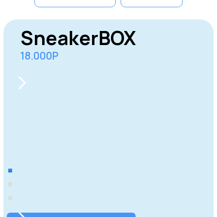
Домодедово
Одинцово
Серпухов
Щёлково
Долгопрудный
Реутов
Пушкино
Жуковский
Мытищи
Королев
Электросталь
Коломна
Раменское
Орехово-
Сергиев
Ногинск
Зуево
Посад