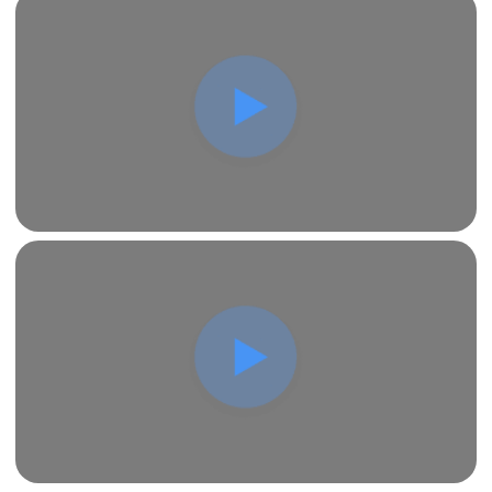
проекта для вывески «Мaunder» включает в себя
следующие этапы:
Анализ требований с учетом требований к
разрешению.
Проектирование эффективных систем
освещения с акцентом на энергосбережение.
Создание схемы подключения.
Выбор оборудования и расчет
электропотребления.
Разработка технической документации для
согласования.
Скачать
тех.проект
Заказать
EXPO MOBILITY
19.000Р