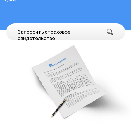
Волоколамск
улица Сергачева, 2А
Процесс согласования вывески "SneakerBOX" в г.
Волоколамск включает в себя следующие этапы:
Разработка дизайна с учетом стандартов
Торгового Центра.
Подача заявок на разрешение и оплата
необходимых сборов.
Взаимодействие с архитектурным отделом для
уточнения деталей.
Получение договора от Торгового Центра.
Установка вывески после получения всех
разрешений.
Заказать
Скачать
тех.проект
Dr Neron