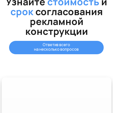
Рассчитаю
стоимость
,
сориентирую по
срокам
согласования
и
покажу
, как будет
выглядеть ваш заказ в
проекте
Филипп Беляков
Генеральный директор