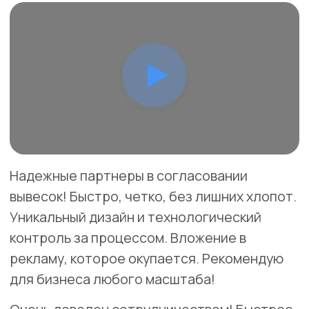
Волоколамск
улица Титова, 25
Разработка дизайн-проекта вывески "EXPO
MOBILITY" включает в себя следующие этапы:
Изучение бренда и целевой аудитории.
Создание эскизов с учетом корпоративного
стиля.
Интеграция лицевой подсветки для выделения
логотипа.
Внесение корректив по требованию заказчика.
Подготовка окончательного проекта для
производства.
Скачать
Заказать
тех.проект
ИНКО-МЕД
17.000Р