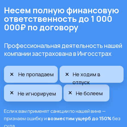
Примеры
документации для
согласования
SneakerBOX
18.000Р