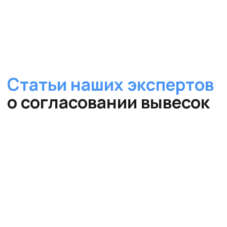
Бесплатное
оценочное
заключение
размещение вывески в
Волоколамске
за
5
минут!