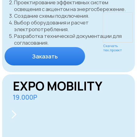
рынке уже более 5 лет
Экспресс-
Экспертное
аппробация
консультирование
Оптимизированный
За счет отлаженной
процесс
логистики и закупки
согласования
материала у
вывесок сокращает
поставщиков
время ожидания и
проверенных
позволяет быстро
временем
запустить ваш бренд в
работу.
Юридическая
Технологический
защита
контроль
Полное соблюдение
Современные
законодательства: мы
технологии для
обеспечиваем вас
мониторинга статуса
юридической защитой
согласования,
на всех этапах
обеспечивая
согласования.
прозрачность и
управление.
Дизайн -
Соблюдаем
проект
сроки
Уникальные концепции
За счет отлаженной
вывесок, созданные
работы в CRM
опытными
системе и
дизайнерами для
регламентирования
максимальной
всех процессов.