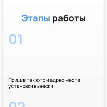
03
Получите документы от
Администрации вашего города
WhatsApp
kp@soglasovanie-vyvesok.ru